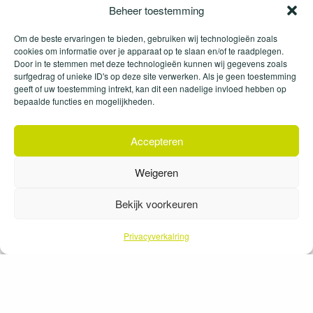
Beheer toestemming
Om de beste ervaringen te bieden, gebruiken wij technologieën zoals
cookies om informatie over je apparaat op te slaan en/of te raadplegen.
Door in te stemmen met deze technologieën kunnen wij gegevens zoals
surfgedrag of unieke ID's op deze site verwerken. Als je geen toestemming
geeft of uw toestemming intrekt, kan dit een nadelige invloed hebben op
bepaalde functies en mogelijkheden.
Accepteren
Heb je vragen over
Weigeren
dit project? Neem
contact met ons op
.
Bekijk voorkeuren
Privacyverkalring
088 11 32 200